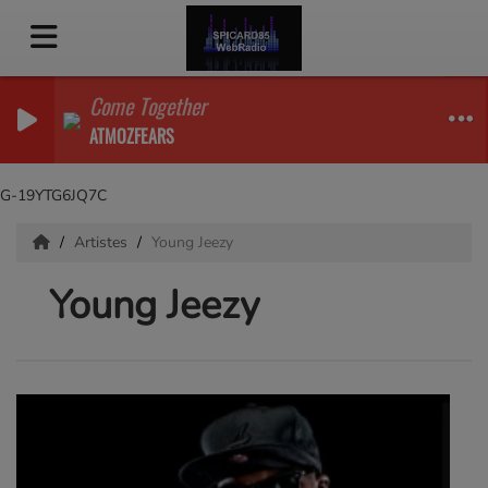
Come Together
ATMOZFEARS
G-19YTG6JQ7C
Artistes
Young Jeezy
Young Jeezy