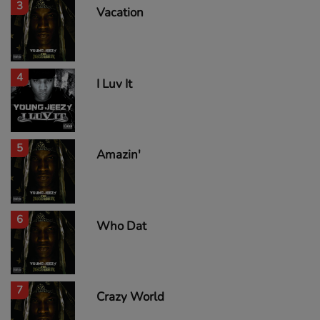
3
Vacation
4
I Luv It
5
Amazin'
6
Who Dat
7
Crazy World