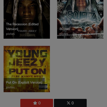
The Recession (Edited
Version)
80 Jeez
pistes
pistes
Put On (Explicit Version)
pistes
0
0