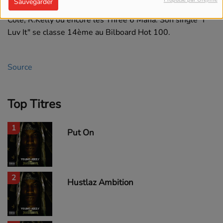
Sauvegarder
précédent, malgrè des invités de qualité : T.I., Keyshia
Cole, R.Kelly ou encore les Three 6 Mafia. Son single "I
Luv It" se classe 14ème au Bilboard Hot 100.
Source
Top Titres
1
Put On
2
Hustlaz Ambition