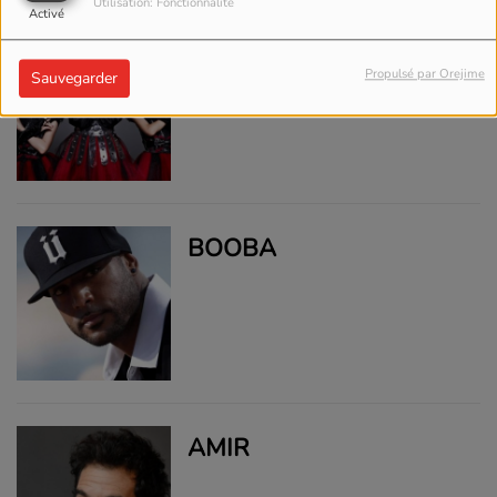
Utilisation: Fonctionnalité
Activé
BABYMETAL
Propulsé par Orejime
Sauvegarder
BOOBA
AMIR