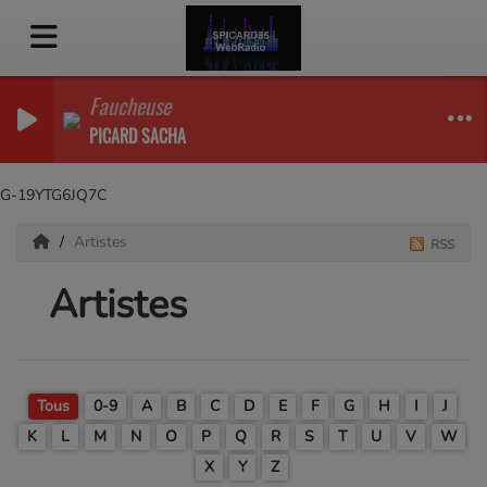
Faucheuse
PICARD SACHA
G-19YTG6JQ7C
Artistes
RSS
Artistes
Tous
0-9
A
B
C
D
E
F
G
H
I
J
K
L
M
N
O
P
Q
R
S
T
U
V
W
X
Y
Z