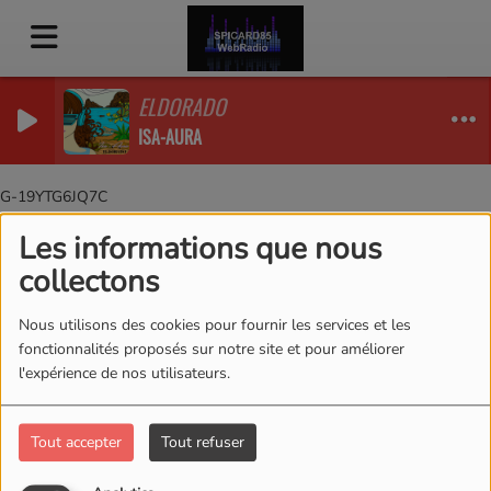
ELDORADO
ISA-AURA
G-19YTG6JQ7C
Les informations que nous
Dédicaces
RSS
collectons
Dédicaces
Nous utilisons des cookies pour fournir les services et les
fonctionnalités proposés sur notre site et pour améliorer
l'expérience de nos utilisateurs.
ENVOYER UNE DÉDICACE
Tout accepter
Tout refuser