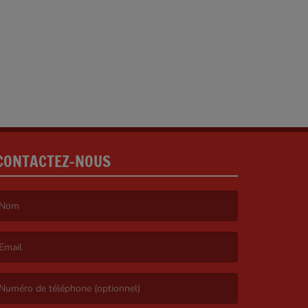
CONTACTEZ-NOUS
e nom est obligatoire. )
’email est obligatoire. )