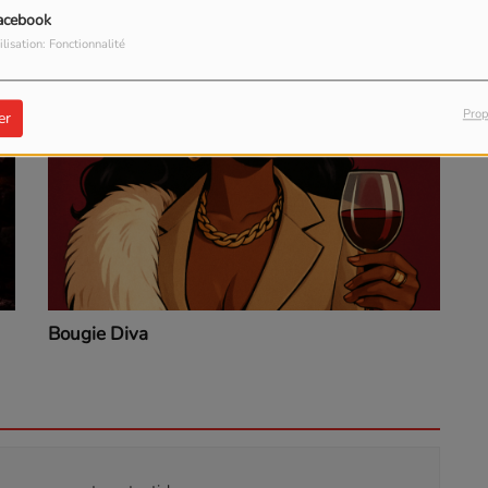
acebook
ilisation: Fonctionnalité
Prop
er
Bougie Diva