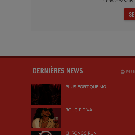
Connectez-vous p
SE
DERNIÈRES NEWS
PLU
PLUS FORT QUE MOI
BOUGIE DIVA
CHRONOS RUN