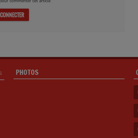
our commenter cet article
 CONNECTER
PHOTOS
S
(L
(L