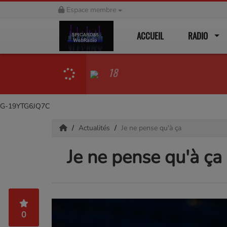
Espace membre
ACCUEIL
RADIO
18
G-19YTG6JQ7C
Actualités
Je ne pense qu'à ça
Je ne pense qu'à ça
0