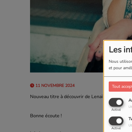
Les in
Nous utilison
et pour améli
11 NOVEMBRE 2024
Tout accep
Nouveau titre à découvrir de
Lenaïg "Je ne pense
A
Ut
Activé
Bonne écoute !
T
Ut
Activé